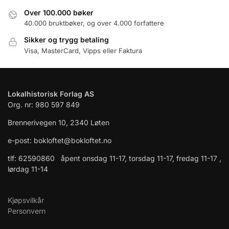
Over 100.000 bøker
40.000 bruktbøker, og over 4.000 forfattere
Sikker og trygg betaling
Visa, MasterCard, Vipps eller Faktura
Lokalhistorisk Forlag AS
Org. nr: 980 597 849
Brennerivegen 10, 2340 Løten
e-post: bokloftet@bokloftet.no
tlf: 62590860 åpent onsdag 11-17, torsdag 11-17, fredag 11-17 ,
lørdag 11-14
Kjøpsvilkår
Personvern