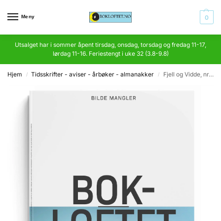
Meny
0
Utsalget har i sommer åpent tirsdag, onsdag, torsdag og fredag 11-17,
lørdag 11-16. Feriestengt i uke 32 (3.8-9.8)
Hjem
Tidsskrifter - aviser - årbøker - almanakker
Fjell og Vidde, nr. 5/81
/
/