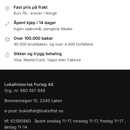
Fast pris på frakt
Kun 79,- kroner i Norge
Åpent kjøp i 14 dager
Ingen spørsmål, pengene tilbake
Over 100.000 bøker
40.000 bruktbøker, og over 4.000 forfattere
Sikker og trygg betaling
Visa, MasterCard, Vipps eller Faktura
Lokalhistorisk Forlag AS
Org. nr: 980 597 849
Brennerivegen 10, 2340 Løten
e-post: bokloftet@bokloftet.no
tlf: 62590860 åpent onsdag 11-17, torsdag 11-17, fredag 11-17 ,
lørdag 11-14