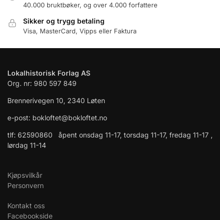
40.000 bruktbøker, og over 4.000 forfattere
Sikker og trygg betaling
Visa, MasterCard, Vipps eller Faktura
Lokalhistorisk Forlag AS
Org. nr: 980 597 849
Brennerivegen 10, 2340 Løten
e-post: bokloftet@bokloftet.no
tlf: 62590860 åpent onsdag 11-17, torsdag 11-17, fredag 11-17 ,
lørdag 11-14
Kjøpsvilkår
Personvern
Kontakt oss
Facebookside