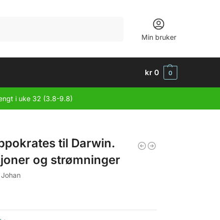
Søk
Min bruker
kr
0
0
engt i uke 32 (3.8-9.8)
ppokrates til Darwin.
sjoner og strømninger
 Johan