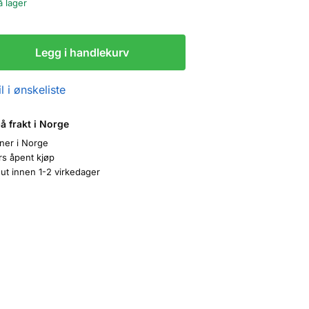
å lager
Legg i handlekurv
l i ønskeliste
på frakt i Norge
oner i Norge
rs åpent kjøp
ut innen 1-2 virkedager