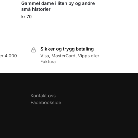
Gammel dame i liten by og andre
små historier
kr
70
Sikker og trygg betaling
er 4.000
Visa, MasterCard, Vipps eller
Faktura
Kontakt oss
Facebookside