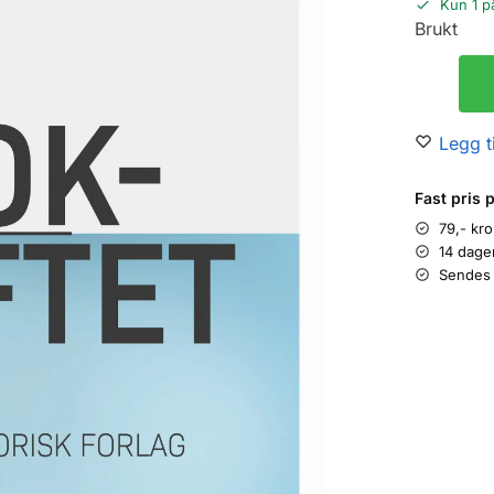
Kun 1 p
Brukt
Legg ti
Fast pris 
79,- kr
14 dage
Sendes 