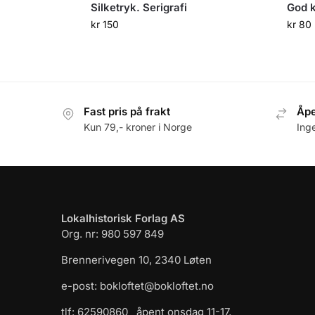
Silketryk. Serigrafi
God k
kr
150
kr
80
Fast pris på frakt
Åpe
Kun 79,- kroner i Norge
Ing
Lokalhistorisk Forlag AS
Org. nr: 980 597 849
Brennerivegen 10, 2340 Løten
e-post: bokloftet@bokloftet.no
tlf: 62590860 åpent onsdag 11-17,