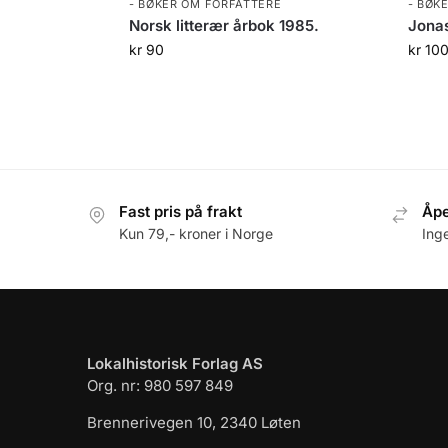
- BØKER OM FORFATTERE
- BØK
Norsk litterær årbok 1985.
Jonas
kr
90
kr
10
Fast pris på frakt
Åpe
Kun 79,- kroner i Norge
Ing
Lokalhistorisk Forlag AS
Org. nr: 980 597 849
Brennerivegen 10, 2340 Løten