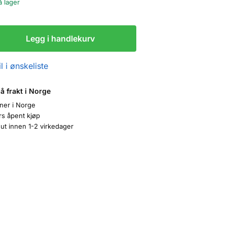
å lager
Legg i handlekurv
l i ønskeliste
på frakt i Norge
oner i Norge
rs åpent kjøp
ut innen 1-2 virkedager