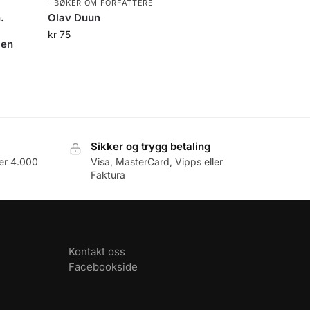
- BØKER OM FORFATTERE
.
Olav Duun
kr
75
Den
Sikker og trygg betaling
er 4.000
Visa, MasterCard, Vipps eller
Faktura
Kontakt oss
Facebookside