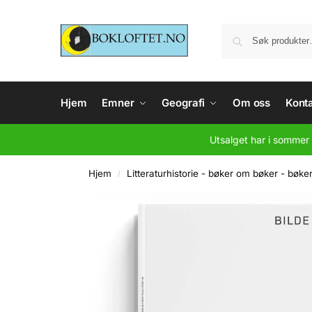
Hjem
Emner
Geografi
Om oss
Konta
Utsalget har i sommer 
Hjem
Litteraturhistorie - bøker om bøker - bøke
/