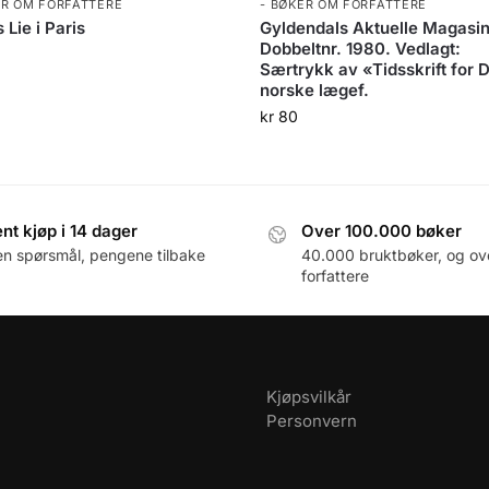
ER OM FORFATTERE
- BØKER OM FORFATTERE
 Lie i Paris
Gyldendals Aktuelle Magasin
Dobbeltnr. 1980. Vedlagt:
0
Særtrykk av «Tidsskrift for 
norske lægef.
kr
80
nt kjøp i 14 dager
Over 100.000 bøker
en spørsmål, pengene tilbake
40.000 bruktbøker, og ov
forfattere
Kjøpsvilkår
Personvern