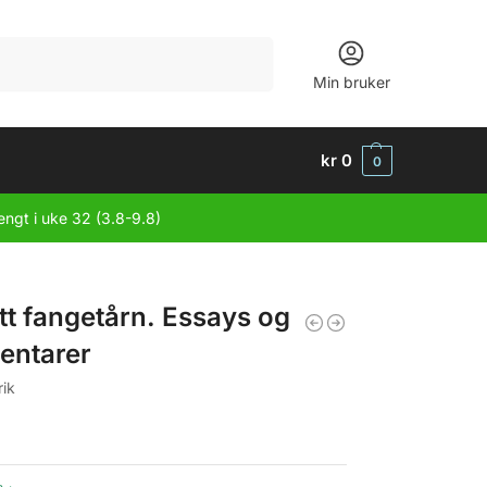
Søk
Min bruker
kr
0
0
engt i uke 32 (3.8-9.8)
tt fangetårn. Essays og
ntarer
rik