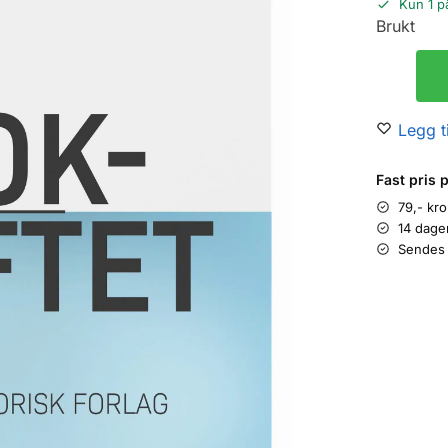
Kun 1 p
Brukt
Legg ti
Fast pris 
79,- kr
14 dage
Sendes 