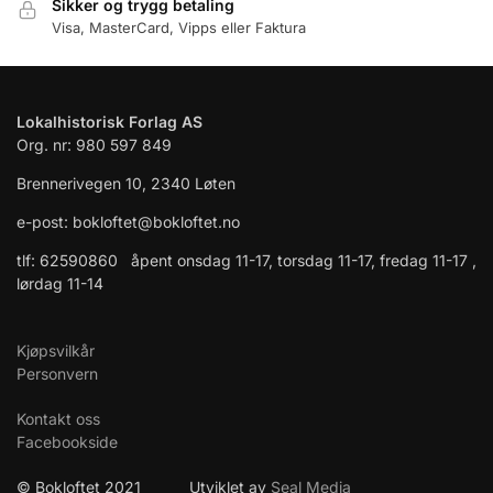
Sikker og trygg betaling
Visa, MasterCard, Vipps eller Faktura
Lokalhistorisk Forlag AS
Org. nr: 980 597 849
Brennerivegen 10, 2340 Løten
e-post: bokloftet@bokloftet.no
tlf: 62590860 åpent onsdag 11-17, torsdag 11-17, fredag 11-17 ,
lørdag 11-14
Kjøpsvilkår
Personvern
Kontakt oss
Facebookside
© Bokloftet 2021 Utviklet av
Seal Media