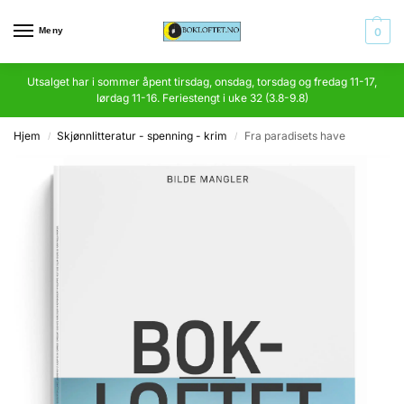
Meny
0
Utsalget har i sommer åpent tirsdag, onsdag, torsdag og fredag 11-17,
lørdag 11-16. Feriestengt i uke 32 (3.8-9.8)
Hjem
Skjønnlitteratur - spenning - krim
Fra paradisets have
/
/