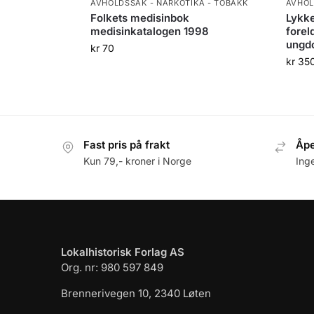
AVHOLDSSAK - NARKOTIKA - TOBAKK
AVHOL
Folkets medisinbok
Lykke
medisinkatalogen 1998
forel
ungdo
kr
70
kr
35
Fast pris på frakt
Åpe
Kun 79,- kroner i Norge
Ing
Lokalhistorisk Forlag AS
Org. nr: 980 597 849
Brennerivegen 10, 2340 Løten