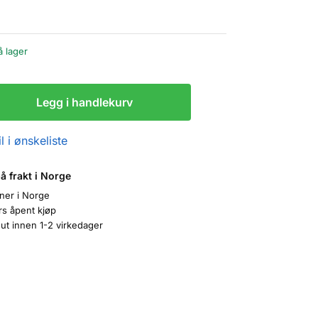
å lager
Legg i handlekurv
l i ønskeliste
på frakt i Norge
oner i Norge
rs åpent kjøp
ut innen 1-2 virkedager