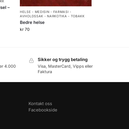
AKK
sel –
HELSE - MEDISIN - FARMASI -
AVHOLDSSAK - NARKOTIKA - TOBAKK
Bedre helse
kr
70
Sikker og trygg betaling
er 4.000
Visa, MasterCard, Vipps eller
Faktura
Kontakt oss
Facebookside