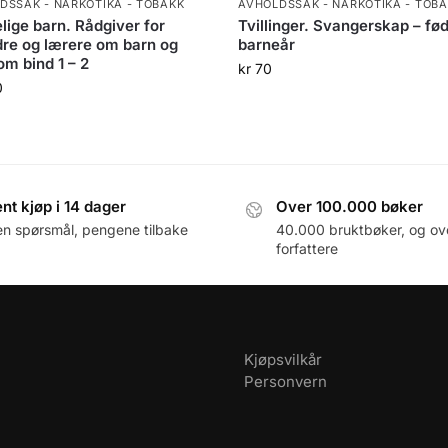
DSSAK - NARKOTIKA - TOBAKK
AVHOLDSSAK - NARKOTIKA - TOB
lige barn. Rådgiver for
Tvillinger. Svangerskap – fød
dre og lærere om barn og
barneår
m bind 1 – 2
kr
70
0
nt kjøp i 14 dager
Over 100.000 bøker
en spørsmål, pengene tilbake
40.000 bruktbøker, og ov
forfattere
Kjøpsvilkår
Personvern