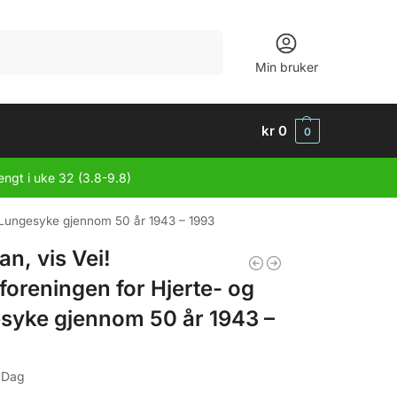
Søk
Min bruker
kr
0
0
engt i uke 32 (3.8-9.8)
g Lungesyke gjennom 50 år 1943 – 1993
an, vis Vei!
oreningen for Hjerte- og
syke gjennom 50 år 1943 –
 Dag