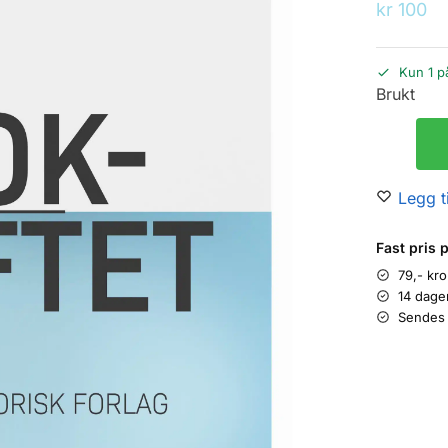
kr
100
Kun 1 p
Brukt
Legg ti
Fast pris 
79,- kr
14 dage
Sendes 