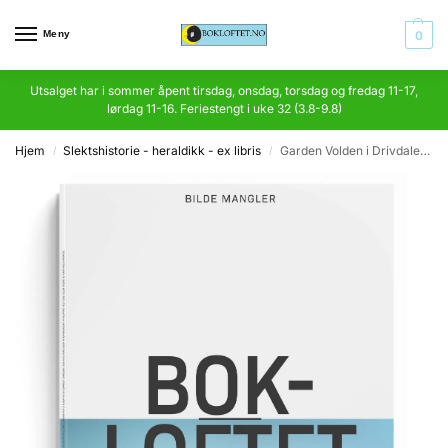
Meny
0
Utsalget har i sommer åpent tirsdag, onsdag, torsdag og fredag 11-17,
lørdag 11-16. Feriestengt i uke 32 (3.8-9.8)
Hjem
Slektshistorie - heraldikk - ex libris
Garden Volden i Drivdalen og Volla-slekta
/
/