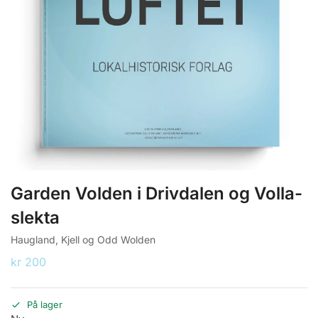
Garden Volden i Drivdalen og Volla-
slekta
Haugland, Kjell og Odd Wolden
kr
200
På lager