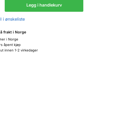
Legg i handlekurv
l i ønskeliste
på frakt i Norge
oner i Norge
rs åpent kjøp
ut innen 1-2 virkedager