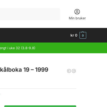
Søk
Min bruker
kr
0
0
engt i uke 32 (3.8-9.8)
kålboka 19 – 1999
r