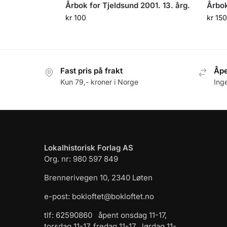
Årbok for Tjeldsund 2001. 13. årg.
Årbok
kr
100
kr
150
Fast pris på frakt
Åpe
Kun 79,- kroner i Norge
Ing
Lokalhistorisk Forlag AS
Org. nr: 980 597 849
Brennerivegen 10, 2340 Løten
e-post: bokloftet@bokloftet.no
tlf: 62590860 åpent onsdag 11-17,
torsdag 11-17, fredag 11-17 , lørdag 11-