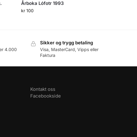
.
Årboka Lófotr 1993
kr
100
Sikker og trygg betaling
er 4.000
Visa, MasterCard, Vipps eller
Faktura
Kontakt oss
Facebookside