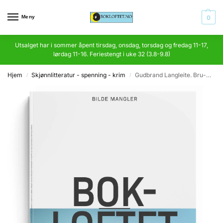
Meny
0
Utsalget har i sommer åpent tirsdag, onsdag, torsdag og fredag 11-17,
lørdag 11-16. Feriestengt i uke 32 (3.8-9.8)
Hjem
Skjønnlitteratur - spenning - krim
Gudbrand Langleite. Bru-millom/Skuggen
/
/