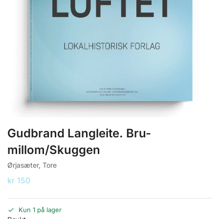
Gudbrand Langleite. Bru-
millom/Skuggen
Ørjasæter, Tore
kr
150
Kun 1 på lager