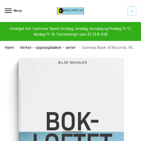
Meny
0
Utsalget har i sommer åpent tirsdag, onsdag, torsdag og fredag 11-17,
lørdag 11-16. Feriestengt i uke 32 (3.8-9.8)
Hjem
Verker - oppslagsbøker - serier
Guiness Book of Records. 1984 Edition
/
/