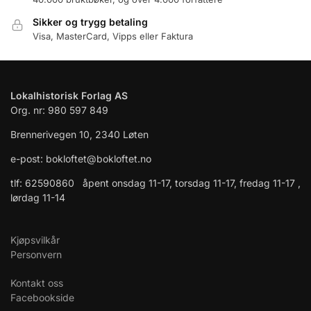
Sikker og trygg betaling
Visa, MasterCard, Vipps eller Faktura
Lokalhistorisk Forlag AS
Org. nr: 980 597 849
Brennerivegen 10, 2340 Løten
e-post: bokloftet@bokloftet.no
tlf: 62590860 åpent onsdag 11-17, torsdag 11-17, fredag 11-17 ,
lørdag 11-14
Kjøpsvilkår
Personvern
Kontakt oss
Facebookside