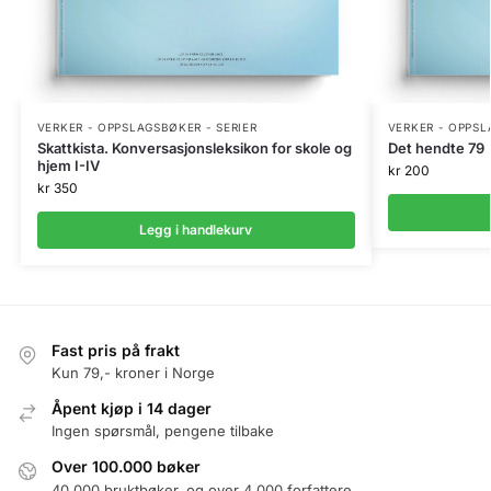
VERKER - OPPSLAGSBØKER - SERIER
VERKER - OPPSL
Skattkista. Konversasjonsleksikon for skole og
Det hendte 79
hjem I-IV
kr
200
kr
350
Legg i handlekurv
Fast pris på frakt
Kun 79,- kroner i Norge
Åpent kjøp i 14 dager
Ingen spørsmål, pengene tilbake
Over 100.000 bøker
40.000 bruktbøker, og over 4.000 forfattere