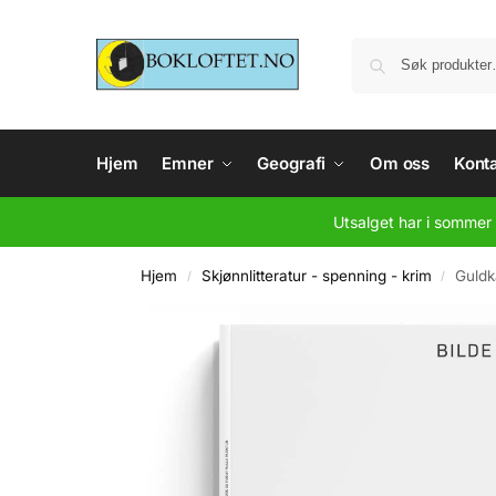
Hjem
Emner
Geografi
Om oss
Konta
Utsalget har i sommer 
Hjem
Skjønnlitteratur - spenning - krim
Guld
/
/