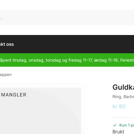
kt oss
åpent tirsdag, onsdag, torsdag og fredag 11-17, lørdag 11-16. Feriest
kappen
Guldk
Ring, Barb
kr
80
Kun 1 p
Brukt