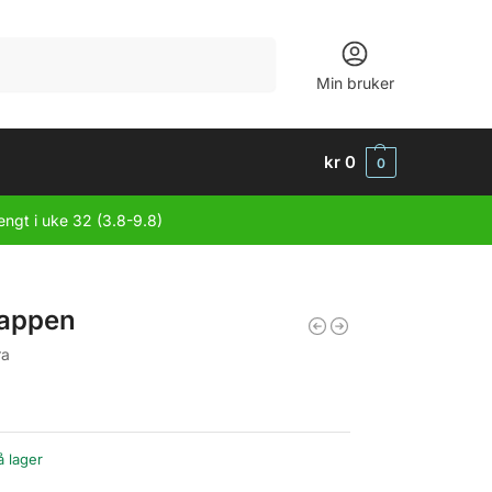
Søk
Min bruker
kr
0
0
engt i uke 32 (3.8-9.8)
appen
ra
å lager