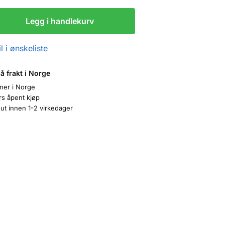
Legg i handlekurv
l i ønskeliste
på frakt i Norge
oner i Norge
rs åpent kjøp
ut innen 1-2 virkedager