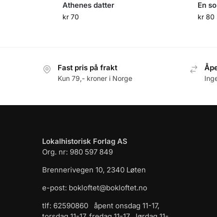
Athenes datter
En so
kr
70
kr
80
Fast pris på frakt
Åpe
Kun 79,- kroner i Norge
Ing
Lokalhistorisk Forlag AS
Org. nr: 980 597 849
Brennerivegen 10, 2340 Løten
e-post: bokloftet@bokloftet.no
tlf: 62590860 åpent onsdag 11-17,
torsdag 11-17, fredag 11-17 , lørdag 11-