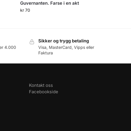
Guvernanten. Farse i en akt
kr
70
Sikker og trygg betaling
er 4.000
Visa, MasterCard, Vipps eller
Faktura
Kontakt oss
Facebookside