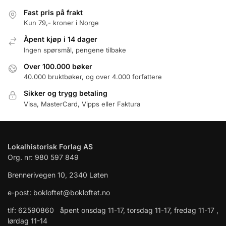
Fast pris på frakt
Kun 79,- kroner i Norge
Åpent kjøp i 14 dager
Ingen spørsmål, pengene tilbake
Over 100.000 bøker
40.000 bruktbøker, og over 4.000 forfattere
Sikker og trygg betaling
Visa, MasterCard, Vipps eller Faktura
Lokalhistorisk Forlag AS
Org. nr: 980 597 849
Brennerivegen 10, 2340 Løten
e-post: bokloftet@bokloftet.no
tlf: 62590860 åpent onsdag 11-17, torsdag 11-17, fredag 11-17 ,
lørdag 11-14