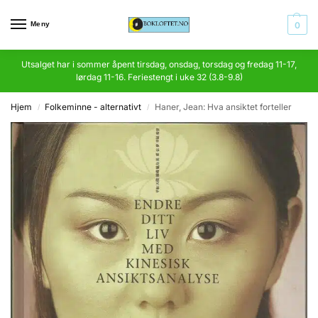
Meny
0
Utsalget har i sommer åpent tirsdag, onsdag, torsdag og fredag 11-17,
lørdag 11-16. Feriestengt i uke 32 (3.8-9.8)
Hjem
Folkeminne - alternativt
Haner, Jean: Hva ansiktet forteller
/
/