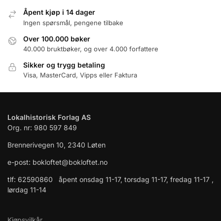
Åpent kjøp i 14 dager
Ingen spørsmål, pengene tilbake
Over 100.000 bøker
40.000 bruktbøker, og over 4.000 forfattere
Sikker og trygg betaling
Visa, MasterCard, Vipps eller Faktura
Lokalhistorisk Forlag AS
Org. nr: 980 597 849
Brennerivegen 10, 2340 Løten
e-post: bokloftet@bokloftet.no
tlf: 62590860 åpent onsdag 11-17, torsdag 11-17, fredag 11-17 ,
lørdag 11-14
Kjøpsvilkår