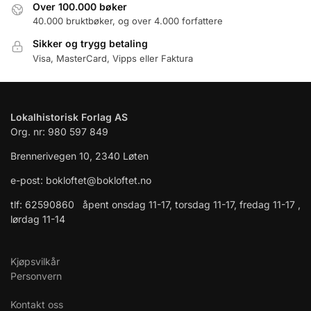
Over 100.000 bøker
40.000 bruktbøker, og over 4.000 forfattere
Sikker og trygg betaling
Visa, MasterCard, Vipps eller Faktura
Lokalhistorisk Forlag AS
Org. nr: 980 597 849
Brennerivegen 10, 2340 Løten
e-post: bokloftet@bokloftet.no
tlf: 62590860 åpent onsdag 11-17, torsdag 11-17, fredag 11-17 ,
lørdag 11-14
Kjøpsvilkår
Personvern
Kontakt oss