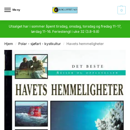
Meny
0
Utsalget har i sommer åpent tirsdag, onsdag, torsdag og fredag 11-17,
lørdag 11-16. Feriestengt i uke 32 (3.8-9.8)
Hjem
Polar - sjøfart - kystkultur
Havets hemmeligheter
/
/