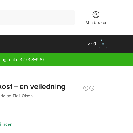
Søk
Min bruker
kr
0
0
engt i uke 32 (3.8-9.8)
ost – en veiledning
rle og Eigil Olsen
å lager