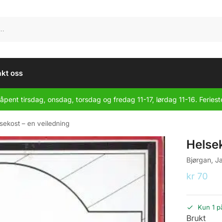
kt oss
åpent tirsdag, onsdag, torsdag og fredag 11-17, lørdag 11-16. Feriest
sekost – en veiledning
Helsek
Bjørgan, Ja
kr
70
Kun 1 p
Brukt