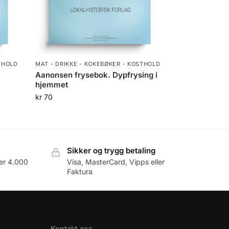
THOLD
MAT - DRIKKE - KOKEBØKER - KOSTHOLD
Aanonsen frysebok. Dypfrysing i
hjemmet
kr
70
Sikker og trygg betaling
er 4.000
Visa, MasterCard, Vipps eller
Faktura
Kontakt oss