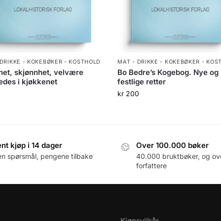
 DRIKKE - KOKEBØKER - KOSTHOLD
MAT - DRIKKE - KOKEBØKER - KOS
et, skjønnhet, velvære
Bo Bedre’s Kogebog. Nye og
redes i kjøkkenet
festlige retter
kr
200
nt kjøp i 14 dager
Over 100.000 bøker
en spørsmål, pengene tilbake
40.000 bruktbøker, og ov
forfattere
Kjøpsvilkår