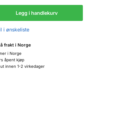
Legg i handlekurv
l i ønskeliste
på frakt i Norge
oner i Norge
rs åpent kjøp
ut innen 1-2 virkedager