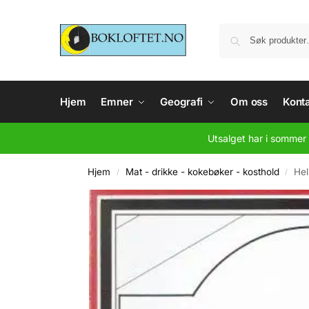
Hjem
Emner
Geografi
Om oss
Konta
Utsalget har i sommer 
Hjem
Mat - drikke - kokebøker - kosthold
Hel
/
/