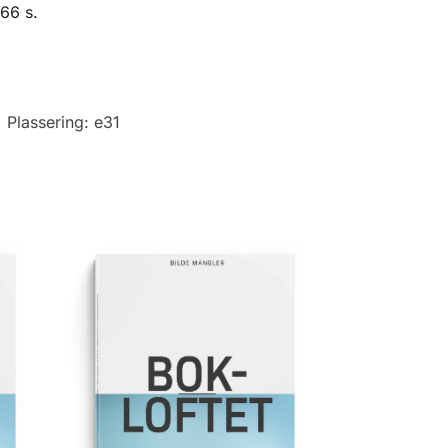
166 s.
Plassering:
e31