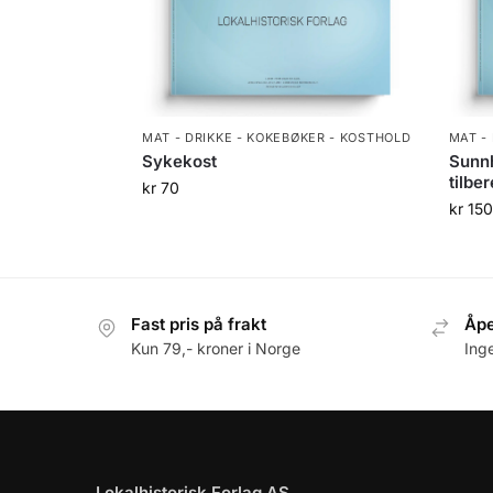
MAT - DRIKKE - KOKEBØKER - KOSTHOLD
MAT -
Sykekost
Sunnh
tilbe
kr
70
kr
150
Fast pris på frakt
Åpe
Kun 79,- kroner i Norge
Ing
Lokalhistorisk Forlag AS