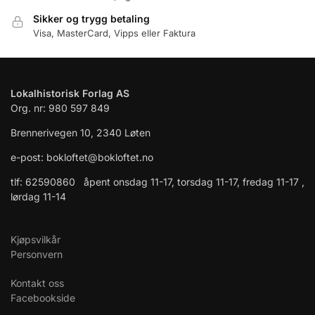
Sikker og trygg betaling
Visa, MasterCard, Vipps eller Faktura
Lokalhistorisk Forlag AS
Org. nr: 980 597 849
Brennerivegen 10, 2340 Løten
e-post: bokloftet@bokloftet.no
tlf: 62590860 åpent onsdag 11-17, torsdag 11-17, fredag 11-17 ,
lørdag 11-14
Kjøpsvilkår
Personvern
Kontakt oss
Facebookside