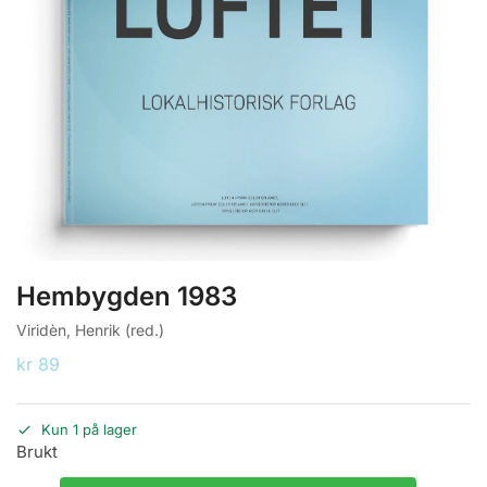
Hembygden 1983
Viridèn, Henrik (red.)
kr
89
Kun 1 på lager
Brukt