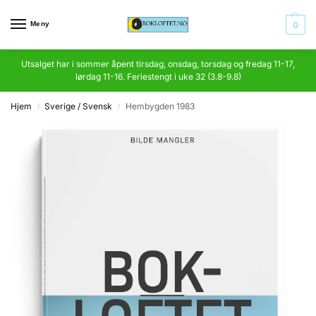
Meny
0
Utsalget har i sommer åpent tirsdag, onsdag, torsdag og fredag 11-17,
lørdag 11-16. Feriestengt i uke 32 (3.8-9.8)
Hjem
Sverige / Svensk
Hembygden 1983
/
/