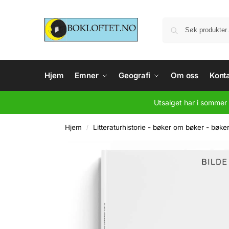
Hjem
Emner
Geografi
Om oss
Konta
Utsalget har i sommer 
Hjem
Litteraturhistorie - bøker om bøker - bøke
/