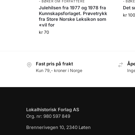
- BØKER OM FORFATTERE
- BØK
Julehilsen fra 1977 og 1978 fra
Det s
Kunnskapsforlaget. Prøvetrykk
kr
10
fra Store Norske Leksikon som
«vil for
kr
70
Fast pris på frakt
Åpe
Kun 79,- kroner i Norge
Ing
Lokalhistorisk Forlag AS
Org. nr: 980 597 849
Brennerivegen 10, 2340 Løten