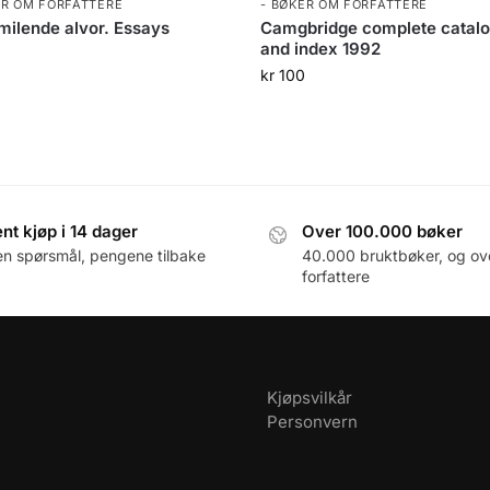
ER OM FORFATTERE
- BØKER OM FORFATTERE
milende alvor. Essays
Camgbridge complete catal
and index 1992
0
kr
100
nt kjøp i 14 dager
Over 100.000 bøker
en spørsmål, pengene tilbake
40.000 bruktbøker, og ov
forfattere
Kjøpsvilkår
Personvern