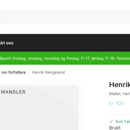
kt oss
åpent tirsdag, onsdag, torsdag og fredag 11-17, lørdag 11-16. Feriest
r om forfattere
Henrik Wergeland
/
Henri
Møller, Her
kr
100
Kun 1 p
Brukt