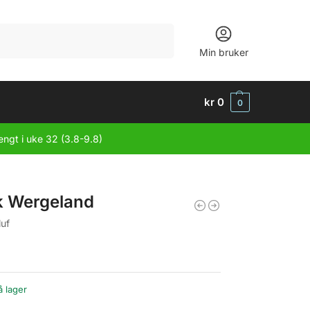
Søk
Min bruker
kr
0
0
engt i uke 32 (3.8-9.8)
k Wergeland
luf
å lager