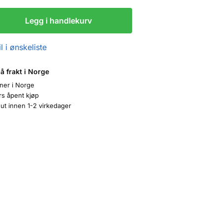
Legg i handlekurv
l i ønskeliste
på frakt i Norge
oner i Norge
rs åpent kjøp
ut innen 1-2 virkedager