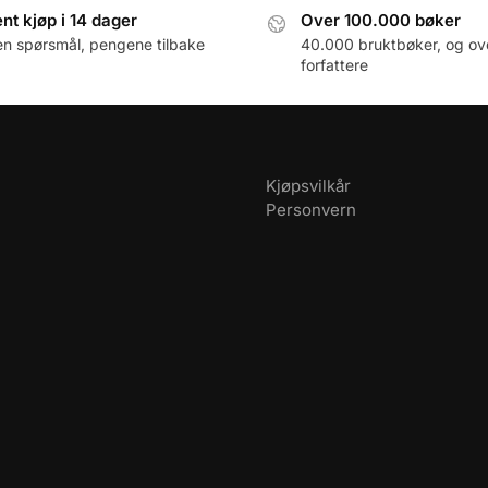
nt kjøp i 14 dager
Over 100.000 bøker
en spørsmål, pengene tilbake
40.000 bruktbøker, og ov
forfattere
Kjøpsvilkår
Personvern