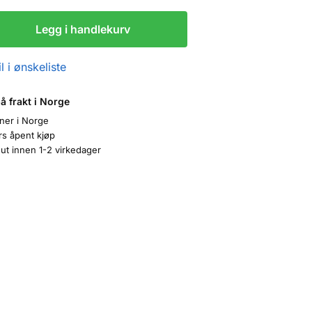
Legg i handlekurv
l i ønskeliste
på frakt i Norge
oner i Norge
rs åpent kjøp
ut innen 1-2 virkedager