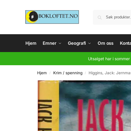
Hjem
Emner
Geografi
Om oss
Konta
Utsalget har i sommer 
Hjem
Krim / spenning
Higgins, Jack: Jernm
/
/