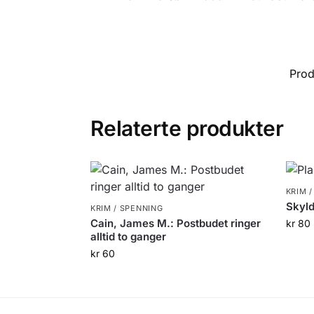
Pro
Relaterte produkter
KRIM 
Skyld
KRIM / SPENNING
Cain, James M.: Postbudet ringer
kr
80
alltid to ganger
kr
60