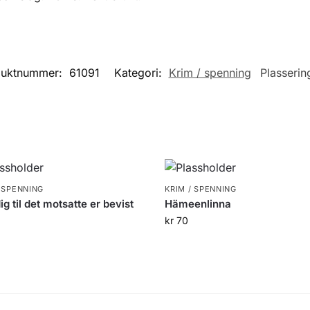
duktnummer:
61091
Kategori:
Krim / spenning
Plasserin
/ SPENNING
KRIM / SPENNING
ig til det motsatte er bevist
Hämeenlinna
kr
70