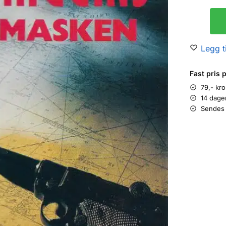
Legg ti
Fast pris 
79,- kr
14 dage
Sendes 