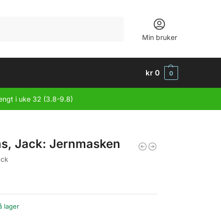
Søk
Min bruker
kr
0
0
engt i uke 32 (3.8-9.8)
ns, Jack: Jernmasken
ack
å lager