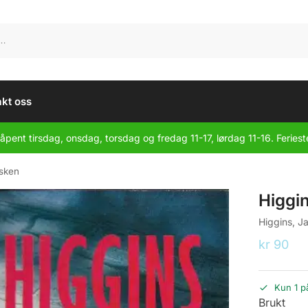
kt oss
åpent tirsdag, onsdag, torsdag og fredag 11-17, lørdag 11-16. Feriest
asken
Higgi
Higgins, J
kr
90
Kun 1 p
Brukt