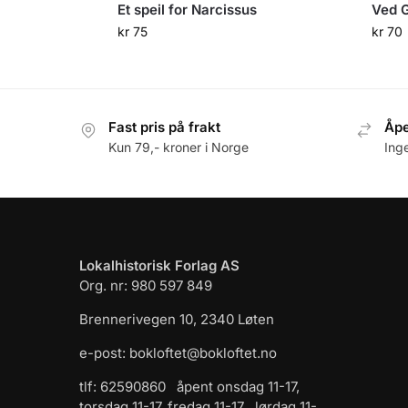
Et speil for Narcissus
Ved G
kr
75
kr
70
Fast pris på frakt
Åpe
Kun 79,- kroner i Norge
Ing
Lokalhistorisk Forlag AS
Org. nr: 980 597 849
Brennerivegen 10, 2340 Løten
e-post: bokloftet@bokloftet.no
tlf: 62590860 åpent onsdag 11-17,
torsdag 11-17, fredag 11-17 , lørdag 11-