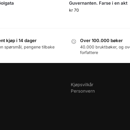
olgata
Guvernanten. Farse i en akt
kr
70
nt kjøp i 14 dager
Over 100.000 bøker
en spørsmål, pengene tilbake
40.000 bruktbøker, og ov
forfattere
Kjøpsvilkår
Personvern