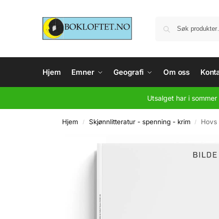
Hjem
Emner
Geografi
Om oss
Konta
Utsalget har i sommer 
Hjem
Skjønnlitteratur - spenning - krim
Hovs 
/
/