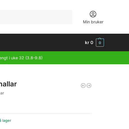
Søk
Min bruker
kr
0
0
engt i uke 32 (3.8-9.8)
allar
var
å lager