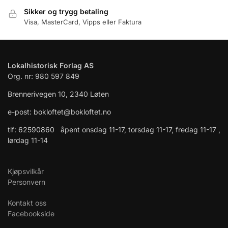
Sikker og trygg betaling
Visa, MasterCard, Vipps eller Faktura
Lokalhistorisk Forlag AS
Org. nr: 980 597 849
Brennerivegen 10, 2340 Løten
e-post: bokloftet@bokloftet.no
tlf: 62590860 åpent onsdag 11-17, torsdag 11-17, fredag 11-17 ,
lørdag 11-14
Kjøpsvilkår
Personvern
Kontakt oss
Facebookside