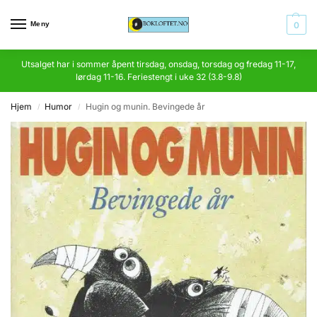
Meny
0
Utsalget har i sommer åpent tirsdag, onsdag, torsdag og fredag 11-17,
lørdag 11-16. Feriestengt i uke 32 (3.8-9.8)
Hjem
Humor
Hugin og munin. Bevingede år
/
/