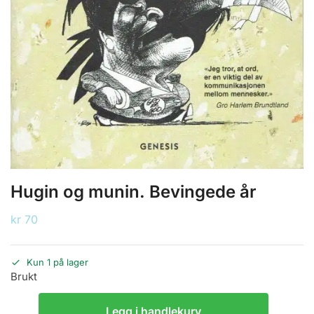
Hugin og munin. Bevingede år
kr
70
Kun 1 på lager
Brukt
Legg i handlekurv