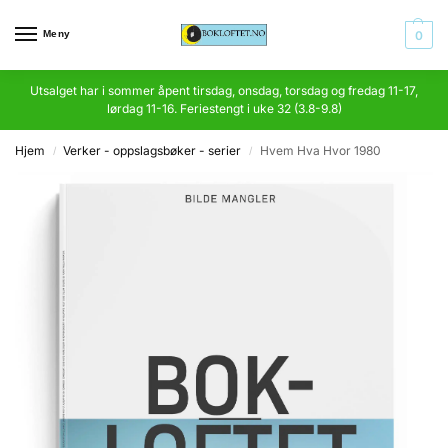
Meny
0
Utsalget har i sommer åpent tirsdag, onsdag, torsdag og fredag 11-17,
lørdag 11-16. Feriestengt i uke 32 (3.8-9.8)
Hjem
Verker - oppslagsbøker - serier
Hvem Hva Hvor 1980
/
/