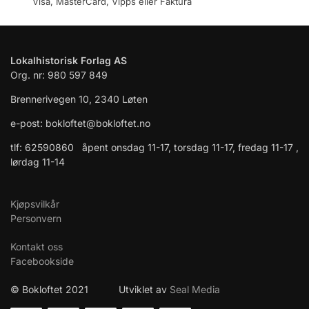
Visa, MasterCard, Vipps eller Faktura
Lokalhistorisk Forlag AS
Org. nr: 980 597 849
Brennerivegen 10, 2340 Løten
e-post: bokloftet@bokloftet.no
tlf: 62590860 åpent onsdag 11-17, torsdag 11-17, fredag 11-17 ,
lørdag 11-14
Kjøpsvilkår
Personvern
Kontakt oss
Facebookside
© Bokloftet 2021 Utviklet av
Seal Media