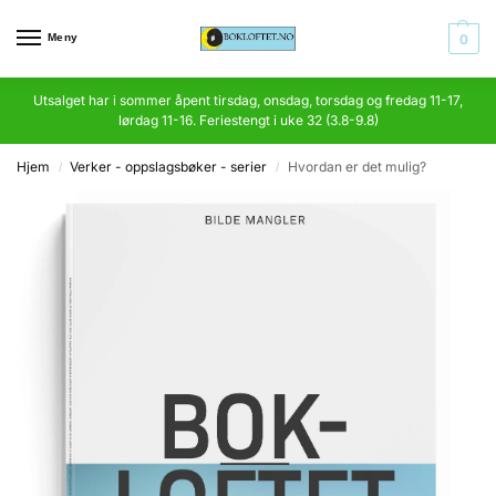
Meny
0
Utsalget har i sommer åpent tirsdag, onsdag, torsdag og fredag 11-17,
lørdag 11-16. Feriestengt i uke 32 (3.8-9.8)
Hjem
Verker - oppslagsbøker - serier
Hvordan er det mulig?
/
/