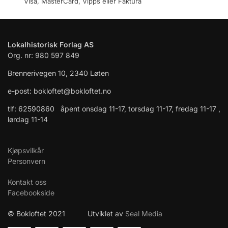
Visa, MasterCard, Vipps eller Faktura
Lokalhistorisk Forlag AS
Org. nr: 980 597 849
Brennerivegen 10, 2340 Løten
e-post: bokloftet@bokloftet.no
tlf: 62590860 åpent onsdag 11-17, torsdag 11-17, fredag 11-17 ,
lørdag 11-14
Kjøpsvilkår
Personvern
Kontakt oss
Facebookside
© Bokloftet 2021 Utviklet av
Seal Media