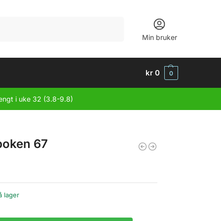
Søk
Min bruker
kr
0
0
engt i uke 32 (3.8-9.8)
boken 67
å lager