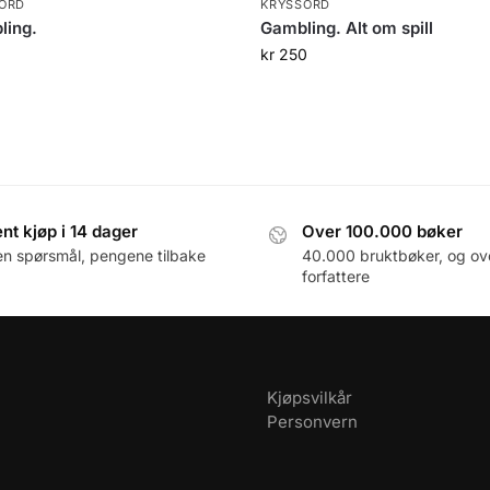
ORD
KRYSSORD
ling.
Gambling. Alt om spill
0
kr
250
nt kjøp i 14 dager
Over 100.000 bøker
en spørsmål, pengene tilbake
40.000 bruktbøker, og ov
forfattere
Kjøpsvilkår
Personvern