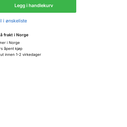
Legg i handlekurv
l i ønskeliste
på frakt i Norge
oner i Norge
rs åpent kjøp
ut innen 1-2 virkedager