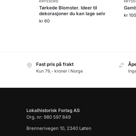
KRYSSORD
KRYSS
Tørkede Blomster. Ideer til
Gamb
dekorasjoner du kan lage selv
kr
10
kr
60
Fast pris på frakt
Åpe
Kun 79,- kroner i Norge
Ing
Lokalhistorisk Forlag AS
Org. nr: 980 597 849
Brennerivegen 10, 2340 Løten