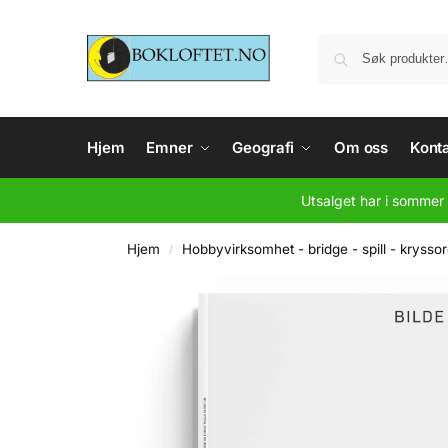
Hjem
Emner
Geografi
Om oss
Konta
Utsalget har i sommer 
Hjem
Hobbyvirksomhet - bridge - spill - krysso
/