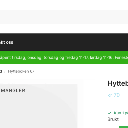
kt oss
åpent tirsdag, onsdag, torsdag og fredag 11-17, lørdag 11-16. Feriest
rd
Hytteboken 67
/
Hytte
kr
70
Kun 1 p
Brukt