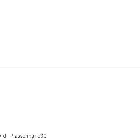
ord
Plassering:
e30