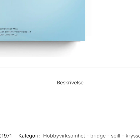
Beskrivelse
01971
Kategori:
Hobbyvirksomhet - bridge - spill - kryss