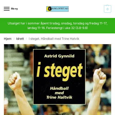
Meny
0
Utsalget har i sommer åpent tirsdag, onsdag, torsdag og fredag 11-17,
lørdag 11-16. Feriestengt i uke 32 (3.8-9.8)
Hjem
Idrett
I steget. Håndball med Trine Hatvik
/
/