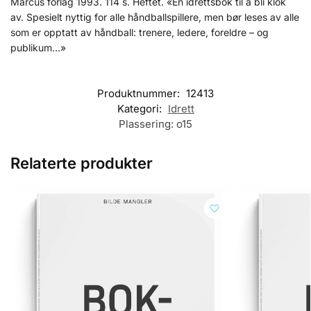
Marcus forlag 1993. 114 s. Heftet. «En idrettsbok til å bli klok
av. Spesielt nyttig for alle håndballspillere, men bør leses av alle
som er opptatt av håndball: trenere, ledere, foreldre – og
publikum…»
Produktnummer:
12413
Kategori:
Idrett
Plassering:
o15
Relaterte produkter