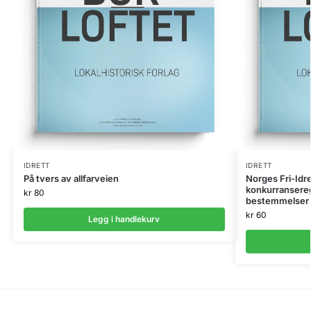
IDRETT
IDRETT
På tvers av allfarveien
Norges Fri-Id
konkurranseregl
kr
80
bestemmelser
kr
60
Legg i handlekurv