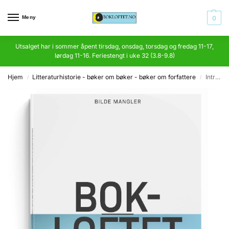
Meny
0
Utsalget har i sommer åpent tirsdag, onsdag, torsdag og fredag 11-17,
lørdag 11-16. Feriestengt i uke 32 (3.8-9.8)
Hjem
Litteraturhistorie - bøker om bøker - bøker om forfattere
Introducing Shakespeare
/
/