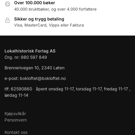
Over 100.000 bøker
40.000 bruktbøker, og over 4.000 forfattere
Sikker og trygg betaling
Visa, MasterCard, Vipps eller Faktura
Lokalhistorisk Forlag AS
Org. nr: 980 597 849
Brennerivegen 10, 2340 Løten
e-post: bokloftet@bokloftet.no
tlf: 62590860 åpent onsdag 11-17, torsdag 11-17, fredag 11-17 ,
lørdag 11-14
Kjøpsvilkår
Personvern
Kontakt oss