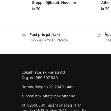
Stopp i Djibouti. Noveller
Athen
kr
70
kr
70
Fast pris på frakt
Åpe
Kun 79,- kroner i Norge
Ing
Lokalhistorisk Forlag AS
Org. nr: 980 597 849
Brennerivegen 10, 2340 Løten
e-post: bokloftet@bokloftet.no
tlf: 62590860 åpent onsdag 11-17,
torsdag 11-17, fredag 11-17 , lørdag 11-