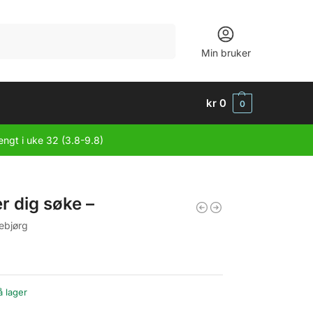
Søk
Min bruker
kr
0
0
engt i uke 32 (3.8-9.8)
r dig søke –
gebjørg
å lager