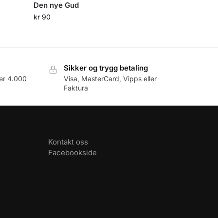
Den nye Gud
kr
90
Sikker og trygg betaling
er 4.000
Visa, MasterCard, Vipps eller
Faktura
Kontakt oss
Facebookside