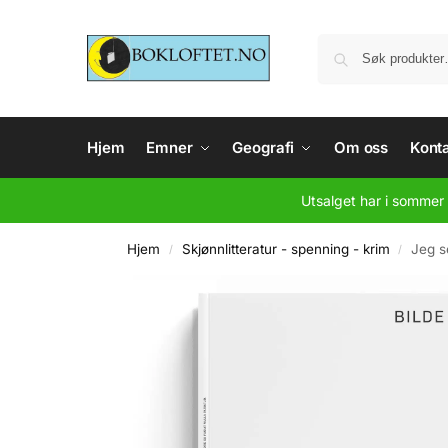
Hjem
Emner
Geografi
Om oss
Konta
Utsalget har i sommer 
Hjem
Skjønnlitteratur - spenning - krim
Jeg s
/
/