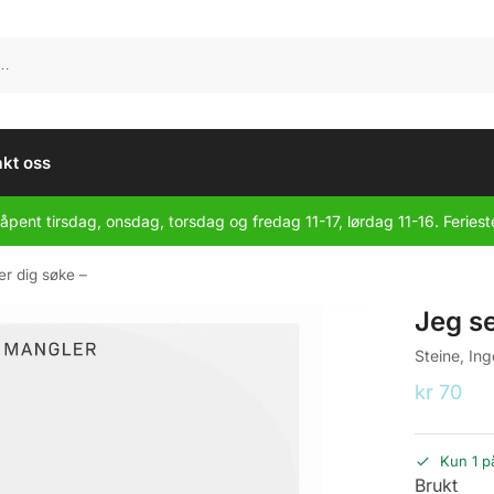
kt oss
åpent tirsdag, onsdag, torsdag og fredag 11-17, lørdag 11-16. Feriest
er dig søke –
Jeg se
Steine, In
kr
70
Kun 1 p
Brukt