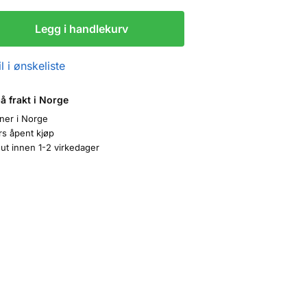
Legg i handlekurv
l i ønskeliste
på frakt i Norge
oner i Norge
rs åpent kjøp
ut innen 1-2 virkedager