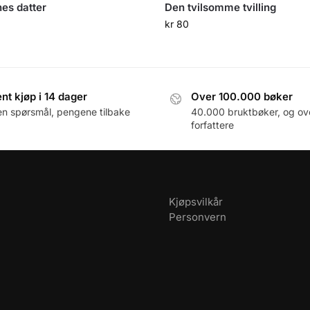
es datter
Den tvilsomme tvilling
kr
80
nt kjøp i 14 dager
Over 100.000 bøker
en spørsmål, pengene tilbake
40.000 bruktbøker, og ov
forfattere
Kjøpsvilkår
Personvern