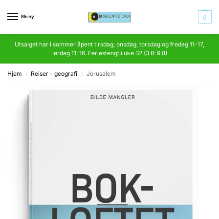
Meny
0
Utsalget har i sommer åpent tirsdag, onsdag, torsdag og fredag 11-17,
lørdag 11-16. Feriestengt i uke 32 (3.8-9.8)
Hjem
Reiser - geografi
Jerusalem
/
/