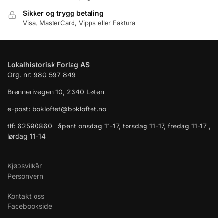
Sikker og trygg betaling
Visa, MasterCard, Vipps eller Faktura
Lokalhistorisk Forlag AS
Org. nr: 980 597 849
Brennerivegen 10, 2340 Løten
e-post: bokloftet@bokloftet.no
tlf: 62590860 åpent onsdag 11-17, torsdag 11-17, fredag 11-17 ,
lørdag 11-14
Kjøpsvilkår
Personvern
Kontakt oss
Facebookside