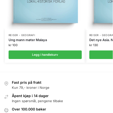
REISER - GEOGRAFI
REISER - GEOGRA
Ung mann møter Malaya
Det nye Asia. N
kr
100
kr
130
Legg i handlekurv
Fast pris på frakt
Kun 79,- kroner i Norge
Åpent kjøp i 14 dager
Ingen spørsmål, pengene tilbake
Over 100.000 bøker