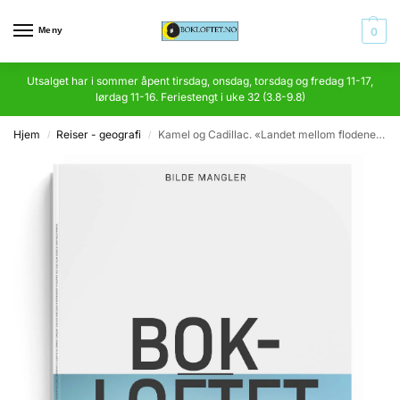
Meny
0
Utsalget har i sommer åpent tirsdag, onsdag, torsdag og fredag 11-17,
lørdag 11-16. Feriestengt i uke 32 (3.8-9.8)
Hjem
Reiser - geografi
Kamel og Cadillac. «Landet mellom flodene» og sjeikdømmet Kuweit
/
/