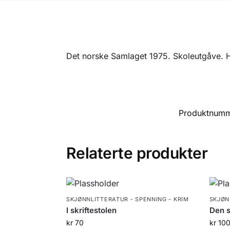
Det norske Samlaget 1975. Skoleutgåve. H
Produktnum
Relaterte produkter
SKJØNNLITTERATUR - SPENNING - KRIM
SKJØN
I skriftestolen
Den s
kr
70
kr
10