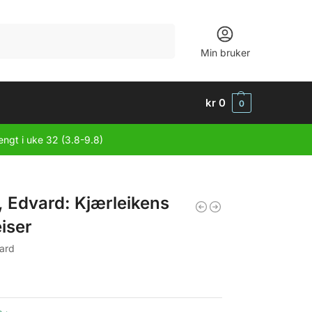
Søk
Min bruker
kr
0
0
engt i uke 32 (3.8-9.8)
 Edvard: Kjærleikens
eiser
ard