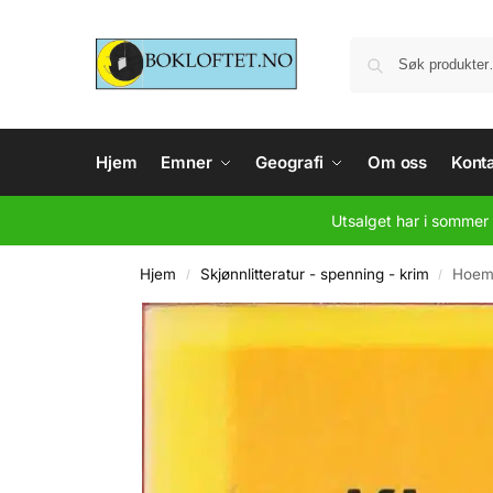
Hjem
Emner
Geografi
Om oss
Konta
Utsalget har i sommer 
Hjem
Skjønnlitteratur - spenning - krim
Hoem,
/
/