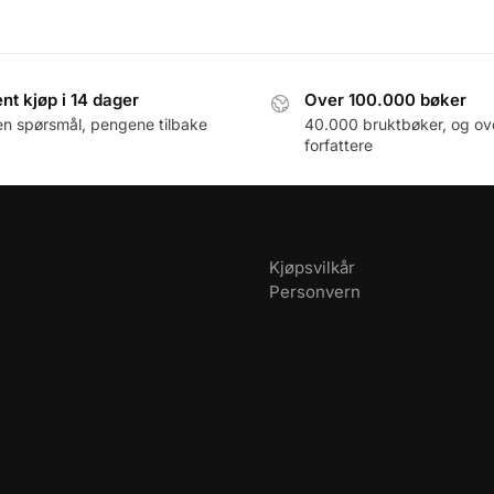
nt kjøp i 14 dager
Over 100.000 bøker
en spørsmål, pengene tilbake
40.000 bruktbøker, og ov
forfattere
Kjøpsvilkår
Personvern