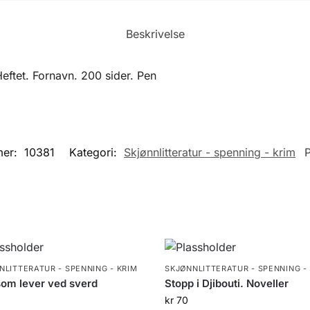
Beskrivelse
eftet. Fornavn. 200 sider. Pen
mer:
10381
Kategori:
Skjønnlitteratur - spenning - krim
P
NLITTERATUR - SPENNING - KRIM
SKJØNNLITTERATUR - SPENNING -
om lever ved sverd
Stopp i Djibouti. Noveller
0
kr
70