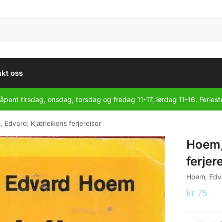
kt oss
åpent tirsdag, onsdag, torsdag og fredag 11-17, lørdag 11-16. Feriest
 Edvard: Kjærleikens ferjereiser
Hoem,
ferjer
Hoem, Edv
kr
75