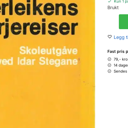
Kun 1 p
Brukt
Legg ti
Fast pris 
79,- kr
14 dage
Sendes 