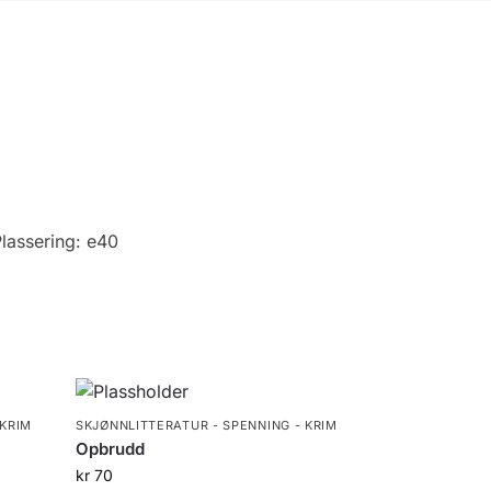
lassering:
e40
 KRIM
SKJØNNLITTERATUR - SPENNING - KRIM
Opbrudd
kr
70