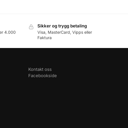
Sikker og trygg betaling
er 4.000
Visa, MasterCard, Vipps eller
Faktura
Kontakt oss
Facebookside