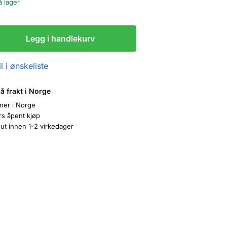
å lager
Legg i handlekurv
l i ønskeliste
på frakt i Norge
oner i Norge
rs åpent kjøp
ut innen 1-2 virkedager