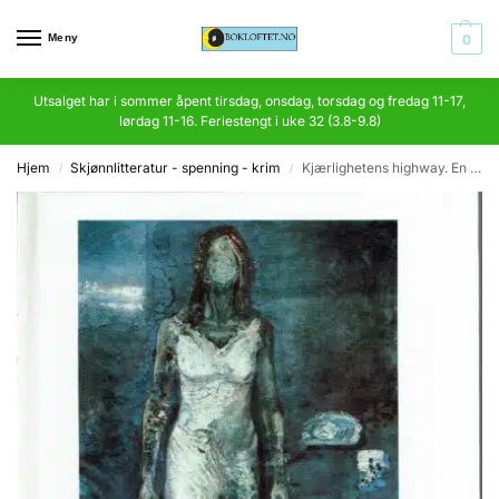
Meny
0
Utsalget har i sommer åpent tirsdag, onsdag, torsdag og fredag 11-17,
lørdag 11-16. Feriestengt i uke 32 (3.8-9.8)
Hjem
Skjønnlitteratur - spenning - krim
Kjærlighetens highway. En samling nye kjærlighetsdikt
/
/