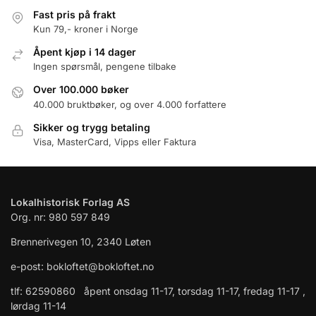
Fast pris på frakt
Kun 79,- kroner i Norge
Åpent kjøp i 14 dager
Ingen spørsmål, pengene tilbake
Over 100.000 bøker
40.000 bruktbøker, og over 4.000 forfattere
Sikker og trygg betaling
Visa, MasterCard, Vipps eller Faktura
Lokalhistorisk Forlag AS
Org. nr: 980 597 849
Brennerivegen 10, 2340 Løten
e-post: bokloftet@bokloftet.no
tlf: 62590860 åpent onsdag 11-17, torsdag 11-17, fredag 11-17 ,
lørdag 11-14