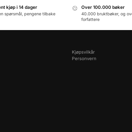
nt kjøp i 14 dager
Over 100.000 bøker
en spørsmål, pengene tilbake
40.000 bruktbøker, og ov
forfattere
Kjøpsvilkår
Personvern