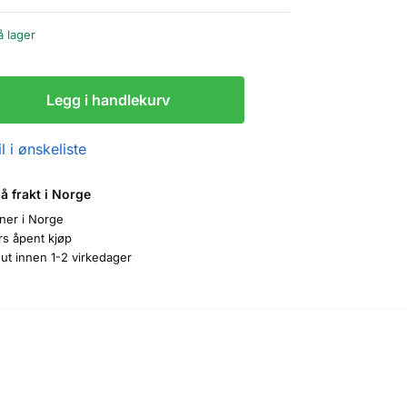
å lager
Legg i handlekurv
l i ønskeliste
på frakt i Norge
oner i Norge
rs åpent kjøp
ut innen 1-2 virkedager