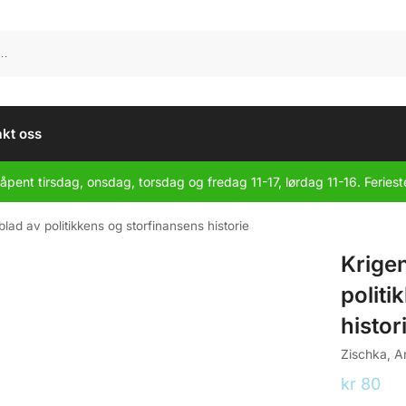
kt oss
åpent tirsdag, onsdag, torsdag og fredag 11-17, lørdag 11-16. Feriest
blad av politikkens og storfinansens historie
Krigen
politi
histor
Zischka, A
kr
80