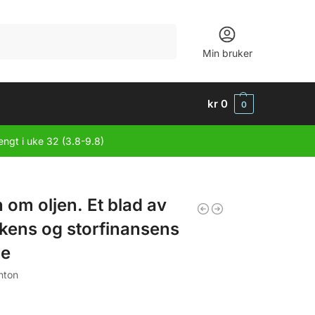
Søk
Min bruker
kr
0
0
engt i uke 32 (3.8-9.8)
 om oljen. Et blad av
kkens og storfinansens
ie
nton