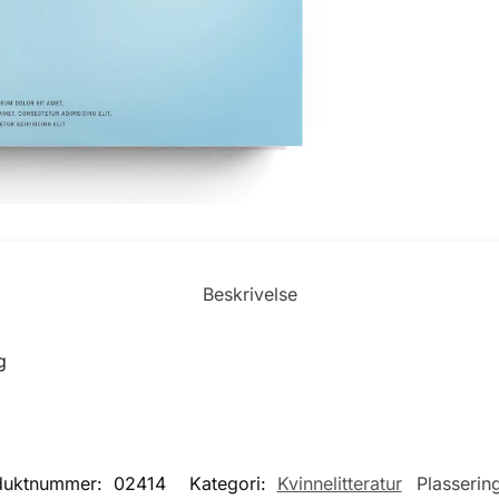
Beskrivelse
g
duktnummer:
02414
Kategori:
Kvinnelitteratur
Plasserin