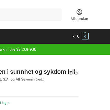
Søk
Min bruker
kr
0
0
engt i uke 32 (3.8-9.8)
n i sunnhet og sykdom I-II
 S.A. og Alf Seweriin (red.)
å lager