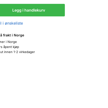
Legg i handlekurv
l i ønskeliste
på frakt i Norge
oner i Norge
rs åpent kjøp
ut innen 1-2 virkedager