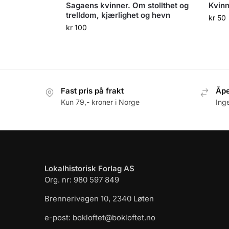
Sagaens kvinner. Om stollthet og
Kvinn
trelldom, kjærlighet og hevn
kr
50
kr
100
Fast pris på frakt
Åpe
Kun 79,- kroner i Norge
Ing
Lokalhistorisk Forlag AS
Org. nr: 980 597 849
Brennerivegen 10, 2340 Løten
e-post: bokloftet@bokloftet.no