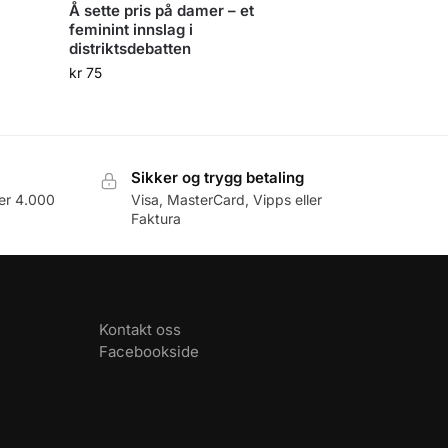
Å sette pris på damer – et
feminint innslag i
distriktsdebatten
kr
75
Sikker og trygg betaling
er 4.000
Visa, MasterCard, Vipps eller
Faktura
Kontakt oss
Facebookside