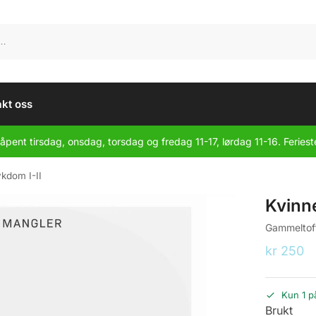
kt oss
åpent tirsdag, onsdag, torsdag og fredag 11-17, lørdag 11-16. Feriest
ykdom I-II
Kvinne
Gammeltoft,
kr
250
Kun 1 p
Brukt