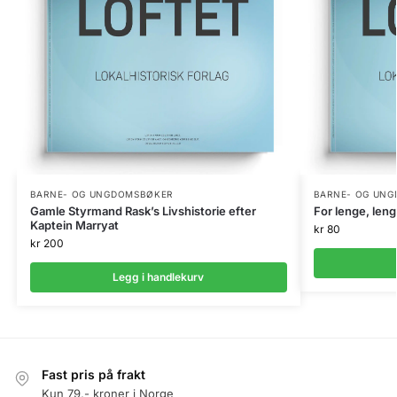
BARNE- OG UNGDOMSBØKER
BARNE- OG UN
Gamle Styrmand Rask’s Livshistorie efter
For lenge, leng
Kaptein Marryat
kr
80
kr
200
Legg i handlekurv
Fast pris på frakt
Kun 79,- kroner i Norge