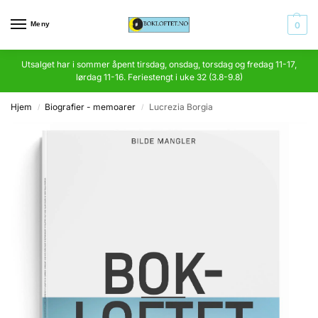
Meny
0
Utsalget har i sommer åpent tirsdag, onsdag, torsdag og fredag 11-17,
lørdag 11-16. Feriestengt i uke 32 (3.8-9.8)
Hjem
Biografier - memoarer
Lucrezia Borgia
/
/