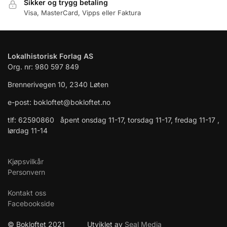
Sikker og trygg betaling
Visa, MasterCard, Vipps eller Faktura
Lokalhistorisk Forlag AS
Org. nr: 980 597 849
Brennerivegen 10, 2340 Løten
e-post: bokloftet@bokloftet.no
tlf: 62590860 åpent onsdag 11-17, torsdag 11-17, fredag 11-17 ,
lørdag 11-14
Kjøpsvilkår
Personvern
Kontakt oss
Facebookside
© Bokloftet 2021 Utviklet av
Seal Media