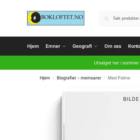
Hjem
Emner
Geografi
Om oss
Konta
Utsalget har i sommer 
Hjem
Biografier - memoarer
Med Palme
/
/