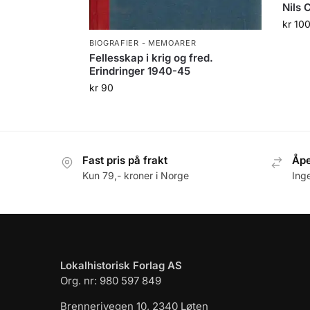
Nils 
kr
10
BIOGRAFIER - MEMOARER
Fellesskap i krig og fred.
Erindringer 1940-45
kr
90
Fast pris på frakt
Åpe
Kun 79,- kroner i Norge
Ing
Lokalhistorisk Forlag AS
Org. nr: 980 597 849
Brennerivegen 10, 2340 Løten