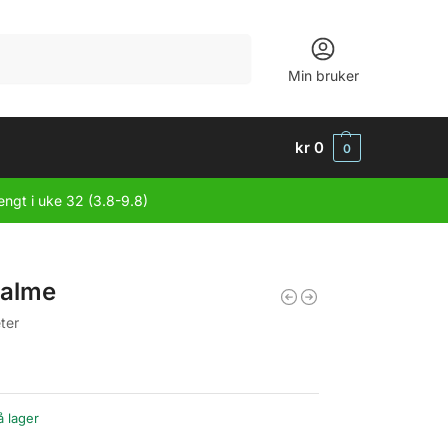
Søk
Min bruker
kr
0
0
engt i uke 32 (3.8-9.8)
alme
ter
å lager