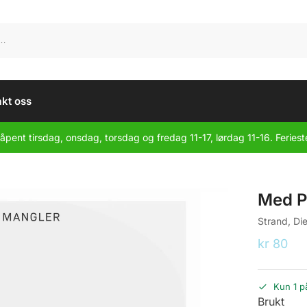
kt oss
åpent tirsdag, onsdag, torsdag og fredag 11-17, lørdag 11-16. Feriest
Med P
Strand, Die
kr
80
Kun 1 p
Brukt