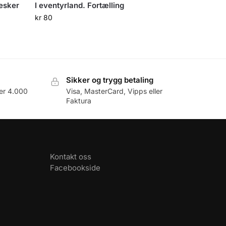
esker
I eventyrland. Fortælling
kr
80
Sikker og trygg betaling
er 4.000
Visa, MasterCard, Vipps eller
Faktura
Kontakt oss
Facebookside