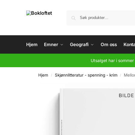
Hjem
Emner
Geografi
Om oss
Konta
Utsalget har i sommer 
Hjem
Skjønnlitteratur - spenning - krim
Mello
/
/