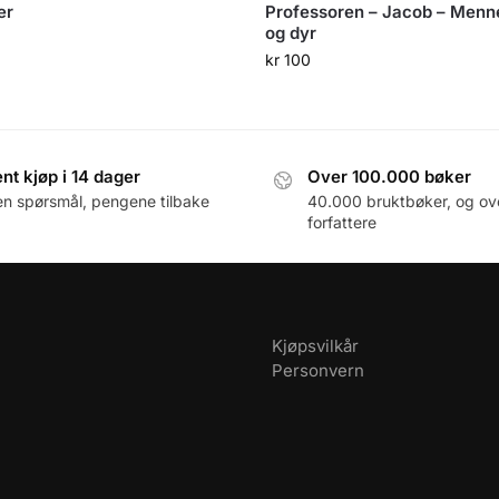
er
Professoren – Jacob – Menn
og dyr
kr
100
nt kjøp i 14 dager
Over 100.000 bøker
en spørsmål, pengene tilbake
40.000 bruktbøker, og ov
forfattere
Kjøpsvilkår
Personvern