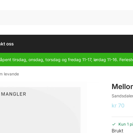
kt oss
åpent tirsdag, onsdag, torsdag og fredag 11-17, lørdag 11-16. Feriest
m levande
Mello
Sandsdalen
kr
70
Kun 1 p
Brukt