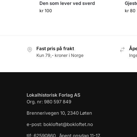
Den som lever ved sverd
Gjest
kr
100
kr
80
Fast pris på frakt
Åpe
Kun 79,- kroner i Norge
Ing
Lokalhistorisk Forlag AS
Org. nr: 980 597 849
Brennerivegen 10, 2340 Løten
e-post: bokloftet@bokloftet.no
tlf: 62590860 åpent onsdag 11-17,