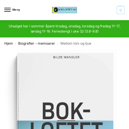
Meny
0
Utsalget har i sommer åpent tirsdag, onsdag, torsdag og fredag 11-17,
lørdag 11-16. Feriestengt i uke 32 (3.8-9.8)
Hjem
Biografier - memoarer
Mellom tolv og tjue
/
/