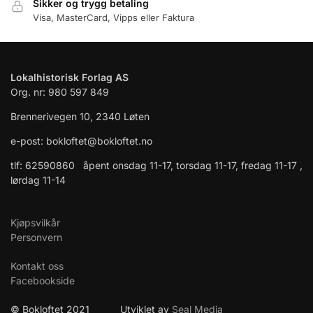
Sikker og trygg betaling
Visa, MasterCard, Vipps eller Faktura
Lokalhistorisk Forlag AS
Org. nr: 980 597 849
Brennerivegen 10, 2340 Løten
e-post: bokloftet@bokloftet.no
tlf: 62590860 åpent onsdag 11-17, torsdag 11-17, fredag 11-17 ,
lørdag 11-14
Kjøpsvilkår
Personvern
Kontakt oss
Facebookside
© Bokloftet 2021 Utviklet av
Seal Media