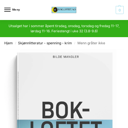
Meny
0
Utsalget har i sommer åpent tirsdag, onsdag, torsdag og fredag 11-17,
lørdag 11-16. Feriestengt i uke 32 (3.8-9.8)
Hjem
Skjønnlitteratur - spenning - krim
Menn gråter ikke
/
/