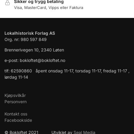
Sikker og trygg betaling
Visa, MasterCard, Vipps eller Faktura
Lokalhistorisk Forlag AS
Org. nr: 980 597 849
Brennerivegen 10, 2340 Løten
e-post: bokloftet@bokloftet.no
tlf: 62590860 åpent onsdag 11-17, torsdag 11-17, fredag 11-17 ,
lørdag 11-14
Kjøpsvilkår
Personvern
Kontakt oss
Facebookside
© Bokloftet 2021 Utviklet av
Seal Media