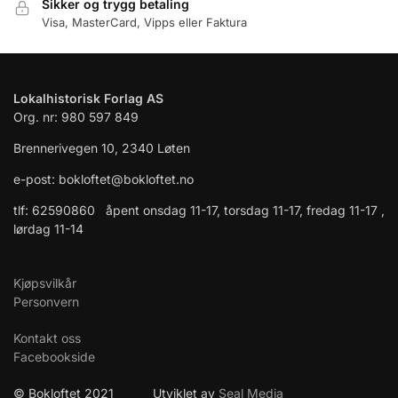
Sikker og trygg betaling
Visa, MasterCard, Vipps eller Faktura
Lokalhistorisk Forlag AS
Org. nr: 980 597 849
Brennerivegen 10, 2340 Løten
e-post: bokloftet@bokloftet.no
tlf: 62590860 åpent onsdag 11-17, torsdag 11-17, fredag 11-17 ,
lørdag 11-14
Kjøpsvilkår
Personvern
Kontakt oss
Facebookside
© Bokloftet 2021 Utviklet av
Seal Media