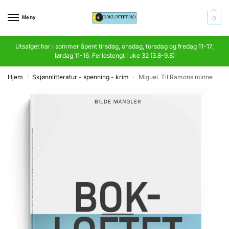
Meny
0
Utsalget har i sommer åpent tirsdag, onsdag, torsdag og fredag 11-17,
lørdag 11-16. Feriestengt i uke 32 (3.8-9.8)
Hjem
Skjønnlitteratur - spenning - krim
Miguel. Til Ramons minne
/
/