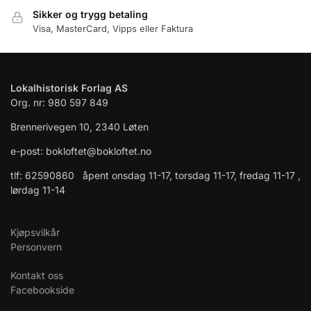
Sikker og trygg betaling
Visa, MasterCard, Vipps eller Faktura
Lokalhistorisk Forlag AS
Org. nr: 980 597 849
Brennerivegen 10, 2340 Løten
e-post: bokloftet@bokloftet.no
tlf: 62590860 åpent onsdag 11-17, torsdag 11-17, fredag 11-17 ,
lørdag 11-14
Kjøpsvilkår
Personvern
Kontakt oss
Facebookside