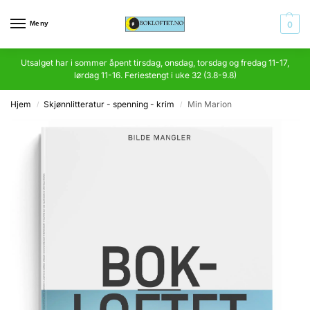
Meny
0
Utsalget har i sommer åpent tirsdag, onsdag, torsdag og fredag 11-17,
lørdag 11-16. Feriestengt i uke 32 (3.8-9.8)
Hjem
Skjønnlitteratur - spenning - krim
Min Marion
/
/