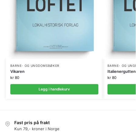
BARNE- OG UNGDOMSBØKER
BARNE- OG UN
Vikaren
Italienergutte
kr
80
kr
80
Legg i handlekurv
Fast pris på frakt
Kun 79,- kroner i Norge