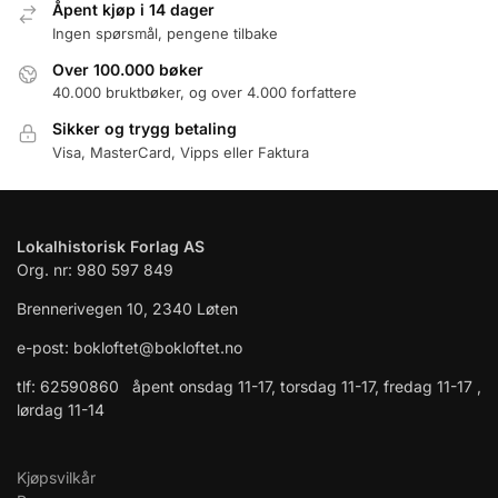
Åpent kjøp i 14 dager
Ingen spørsmål, pengene tilbake
Over 100.000 bøker
40.000 bruktbøker, og over 4.000 forfattere
Sikker og trygg betaling
Visa, MasterCard, Vipps eller Faktura
Lokalhistorisk Forlag AS
Org. nr: 980 597 849
Brennerivegen 10, 2340 Løten
e-post: bokloftet@bokloftet.no
tlf: 62590860 åpent onsdag 11-17, torsdag 11-17, fredag 11-17 ,
lørdag 11-14
Kjøpsvilkår