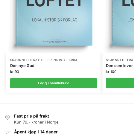
SKJØNNLITTERATUR - SPENNING - KRIM
SKJØNNLITTERAT
Den nye Gud
Den som lever
kr
90
kr
100
Legg i handlekurv
Fast pris på frakt
Kun 79,- kroner i Norge
Åpent kjøp i 14 dager