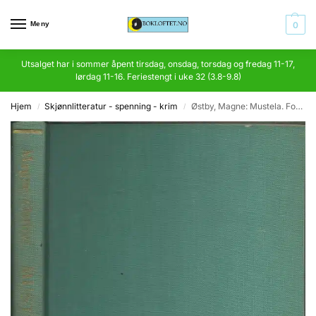
Meny
0
Utsalget har i sommer åpent tirsdag, onsdag, torsdag og fredag 11-17,
lørdag 11-16. Feriestengt i uke 32 (3.8-9.8)
Hjem
Skjønnlitteratur - spenning - krim
Østby, Magne: Mustela. Fortellingen om en skogmår
/
/