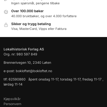
Ingen spørsmål, pengene tilbake
Over 100.000 bøker
40.000 bruktbøker, og over 4.000 forfattere
Sikker og trygg betaling
Visa, MasterCard, Vipps eller Faktura
Lokalhistorisk Forlag AS
Org. nr: 980 597 849
Brennerivegen 10, 2340 Løten
e-post: bokloftet@bokloftet.no
tlf: 62590860 åpent onsdag 11-17, torsdag 11-17, fredag 11-17 ,
lørdag 11-14
Kjøpsvilkår
Personvern