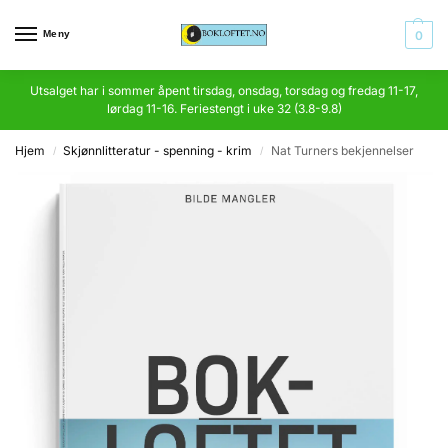
Meny
0
Utsalget har i sommer åpent tirsdag, onsdag, torsdag og fredag 11-17,
lørdag 11-16. Feriestengt i uke 32 (3.8-9.8)
Hjem
Skjønnlitteratur - spenning - krim
Nat Turners bekjennelser
/
/