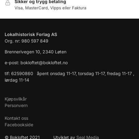
Sikker og trygg betaling
Visa, MasterCard, Vipps eller Faktura
Lokalhistorisk Forlag AS
Org. nr: 980 597 849
Brennerivegen 10, 2340 Løten
e-post: bokloftet@bokloftet.no
tlf: 62590860 åpent onsdag 11-17, torsdag 11-17, fredag 11-17 ,
lørdag 11-14
Kjøpsvilkår
Personvern
Kontakt oss
Facebookside
© Bokloftet 2021 Utviklet av
Seal Media