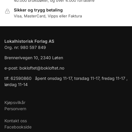
40.000 bruktbøker, og over 4.000 forfattere
Sikker og trygg betaling
Visa, MasterCard, Vipps eller Faktura
Lokalhistorisk Forlag AS
Org. nr: 980 597 849
Brennerivegen 10, 2340 Løten
e-post: bokloftet@bokloftet.no
tlf: 62590860 åpent onsdag 11-17, torsdag 11-17, fredag 11-17 ,
lørdag 11-14
Kjøpsvilkår
Personvern
Kontakt oss
Facebookside