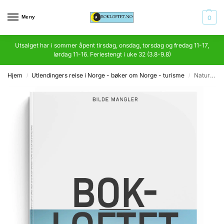
Meny
0
Utsalget har i sommer åpent tirsdag, onsdag, torsdag og fredag 11-17,
lørdag 11-16. Feriestengt i uke 32 (3.8-9.8)
Hjem
Utlendingers reise i Norge - bøker om Norge - turisme
Naturens hva, hvor og hvorfor
/
/