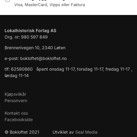
Visa, MasterCard, Vipps eller Faktura
Lokalhistorisk Forlag AS
Org. nr: 980 597 849
Brennerivegen 10, 2340 Løten
e-post: bokloftet@bokloftet.no
tlf: 62590860 åpent onsdag 11-17, torsdag 11-17, fredag 11-17 ,
lørdag 11-14
Kjøpsvilkår
Personvern
Kontakt oss
Facebookside
© Bokloftet 2021 Utviklet av
Seal Media