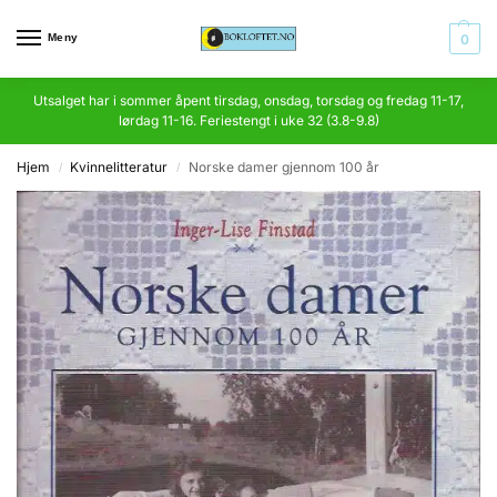
Meny
0
Utsalget har i sommer åpent tirsdag, onsdag, torsdag og fredag 11-17,
lørdag 11-16. Feriestengt i uke 32 (3.8-9.8)
Hjem
Kvinnelitteratur
Norske damer gjennom 100 år
/
/