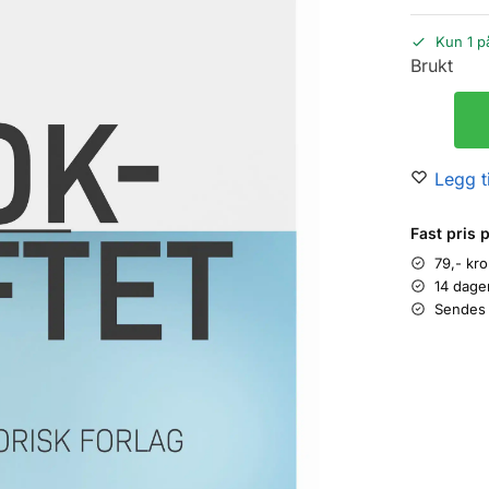
Kun 1 p
Brukt
Legg ti
Fast pris 
79,- kr
14 dage
Sendes 