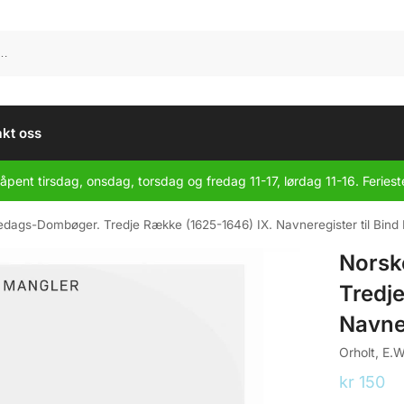
kt oss
åpent tirsdag, onsdag, torsdag og fredag 11-17, lørdag 11-16. Feriest
dags-Dombøger. Tredje Række (1625-1646) IX. Navneregister til Bind I
Norsk
Tredj
Navner
Orholt, E.W
kr
150