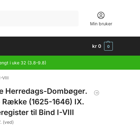
Søk
Min bruker
kr
0
0
engt i uke 32 (3.8-9.8)
-VIII
e Herredags-Dombøger.
e Række (1625-1646) IX.
egister til Bind I-VIII
. (ved)