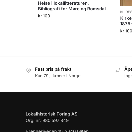
Helse i lokallitteraturen.
Bibliografi for Møre og Romsdal
KILDE
kr
100
Kirke
1875 
kr
10
Fast pris på frakt
Åpe
Kun 79,- kroner i Norge
Ing
Lokalhistorisk Forlag AS
Org. nr: 980 597 849
Brennerivegen 10, 2340 Løten