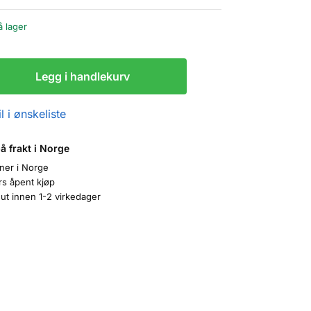
å lager
Legg i handlekurv
l i ønskeliste
på frakt i Norge
oner i Norge
rs åpent kjøp
ut innen 1-2 virkedager