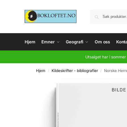
Hjem
Emner
Geografi
Om oss
Konta
Utsalget har i sommer 
Hjem
Kildeskrifter - bibliografier
Norske Herre
/
/