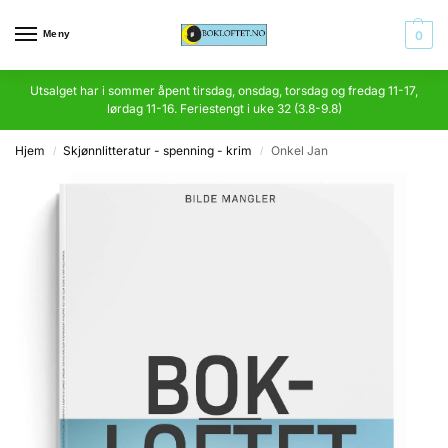
Meny
0
Utsalget har i sommer åpent tirsdag, onsdag, torsdag og fredag 11-17,
lørdag 11-16. Feriestengt i uke 32 (3.8-9.8)
Hjem
Skjønnlitteratur - spenning - krim
Onkel Jan
/
/