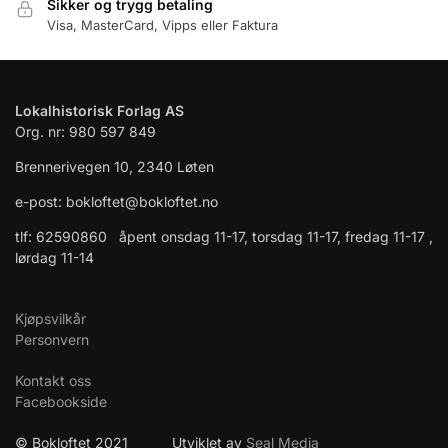
Sikker og trygg betaling
Visa, MasterCard, Vipps eller Faktura
Lokalhistorisk Forlag AS
Org. nr: 980 597 849
Brennerivegen 10, 2340 Løten
e-post: bokloftet@bokloftet.no
tlf: 62590860 åpent onsdag 11-17, torsdag 11-17, fredag 11-17 ,
lørdag 11-14
Kjøpsvilkår
Personvern
Kontakt oss
Facebookside
© Bokloftet 2021 Utviklet av
Seal Media