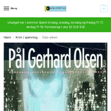
Meny
0
Utsalget har i sommer åpent tirsdag, onsdag, torsdag og fredag 11-17,
lørdag 11-16. Feriestengt i uke 32 (3.8-9.8)
Hjem
Krim / spenning
Oslo-piken
/
/