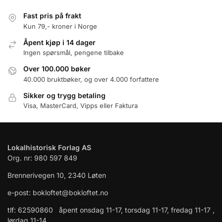
Fast pris på frakt
Kun 79,- kroner i Norge
Åpent kjøp i 14 dager
Ingen spørsmål, pengene tilbake
Over 100.000 bøker
40.000 bruktbøker, og over 4.000 forfattere
Sikker og trygg betaling
Visa, MasterCard, Vipps eller Faktura
Lokalhistorisk Forlag AS
Org. nr: 980 597 849
Brennerivegen 10, 2340 Løten
e-post: bokloftet@bokloftet.no
tlf: 62590860 åpent onsdag 11-17, torsdag 11-17, fredag 11-17 ,
lørdag 11-14