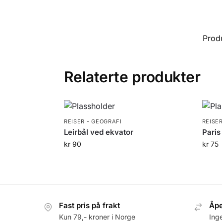
Prod
Relaterte produkter
REISER - GEOGRAFI
REISE
Leirbål ved ekvator
Paris
kr
90
kr
75
Fast pris på frakt
Åpe
Kun 79,- kroner i Norge
Ing