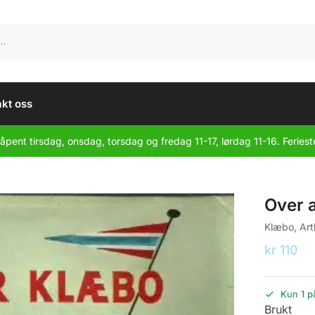
kt oss
åpent tirsdag, onsdag, torsdag og fredag 11-17, lørdag 11-16. Feriest
Over a
Klæbo, Art
kr
110
Kun 1 p
Brukt