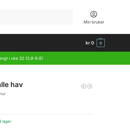
Søk
Min bruker
kr
0
0
engt i uke 32 (3.8-9.8)
lle hav
hur
å lager