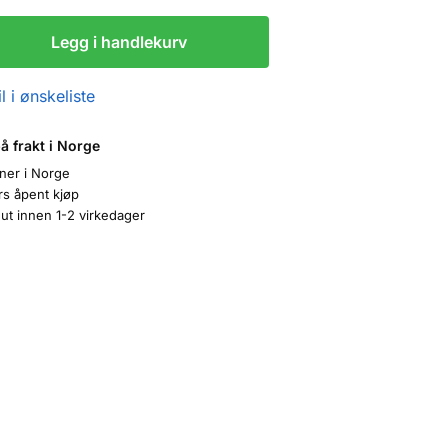
Legg i handlekurv
l i ønskeliste
på frakt i Norge
oner i Norge
rs åpent kjøp
ut innen 1-2 virkedager